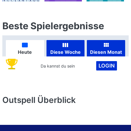
Beste Spielergebnisse
Heute
Diese Woche
Diesen Monat
LOGIN
Da kannst du sein
Outspell
Überblick