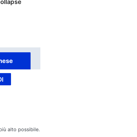
Collapse
mese
I
iù alto possibile.