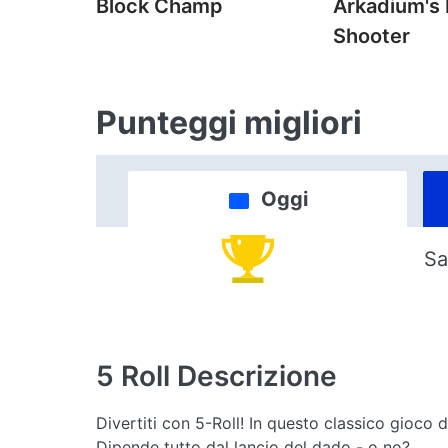
Block Champ
Arkadium's
Shooter
Punteggi migliori
Oggi
Sa
5 Roll
Descrizione
Divertiti con 5-Roll! In questo classico gioco d
Dipende tutto dal lancio del dado - o no?