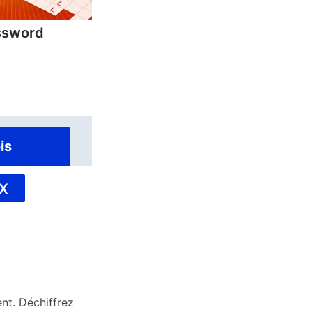
ssword
is
X
ent. Déchiffrez