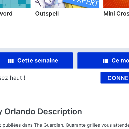
sword
Outspell
Mini Cro
Cette semaine
Ce mo
sez haut !
CONNE
y Orlando
Description
nt publiées dans The Guardian. Quarante grilles vous attend