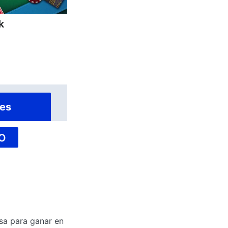
k
es
O
esa para ganar en