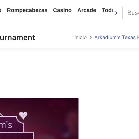
s
Rompecabezas
Casino
Arcade
Todos Los Ju
ournament
Inicio
Arkadium's Texas 