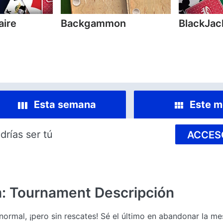
aire
Backgammon
BlackJac
Esta semana
Este m
drías ser tú
ACCES
m: Tournament
Descripción
r normal, ¡pero sin rescates! Sé el último en abandonar la m