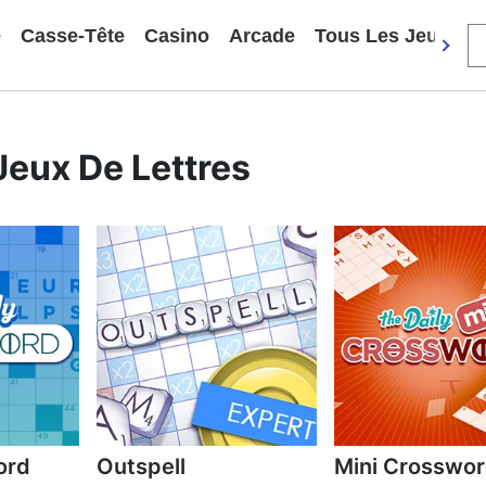
e
Casse-Tête
Casino
Arcade
Tous Les Jeux
Jeux De Lettres
ord
Outspell
Mini Crosswo