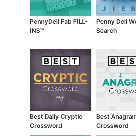
PennyDell Fab FILL-
Penny Dell W
INS™
Search
Best Daily Cryptic
Best Anagra
Crossword
Crossword