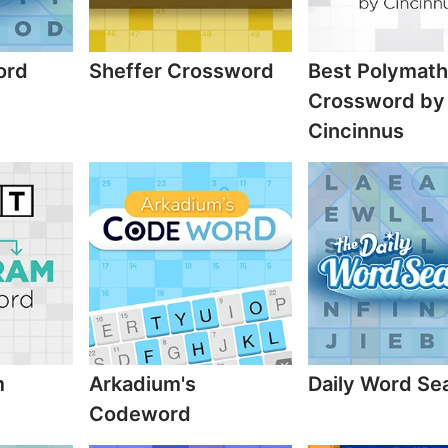
ord
Sheffer Crossword
Best Polymath
Crossword by
Cincinnus
m
Arkadium's
Daily Word Se
Codeword