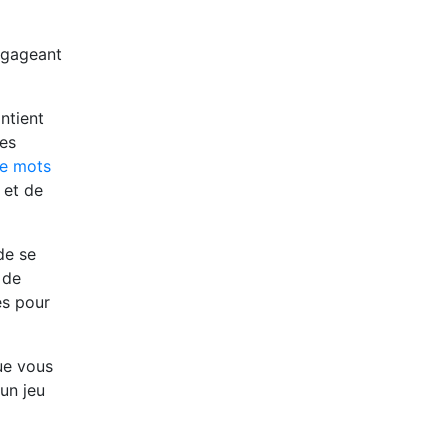
ngageant
ntient
des
de mots
 et de
de se
 de
es pour
ue vous
un jeu