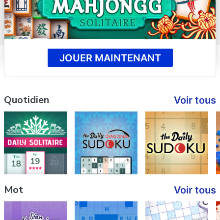
JOUER MAINTENANT
Quotidien
Voir tous
Mot
Voir tous