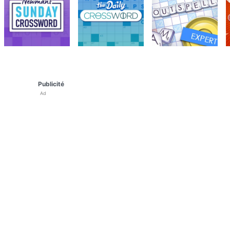
Publicité
Ad