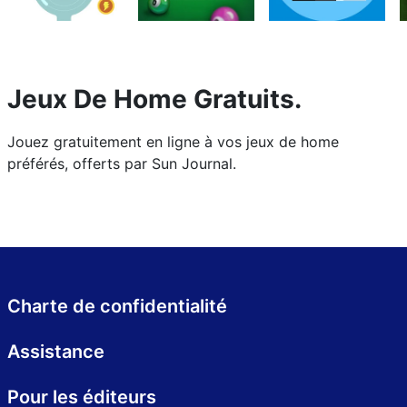
Jeux De Home Gratuits.
Jouez gratuitement en ligne à vos jeux de home
préférés, offerts par Sun Journal.
Charte de confidentialité
Assistance
Pour les éditeurs