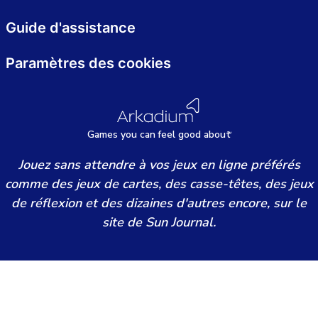
Guide d'assistance
Paramètres des cookies
Games
y
ou can
f
eel good about
Jouez sans attendre à vos jeux en ligne préférés
comme des jeux de cartes, des casse-têtes, des jeux
de réflexion et des dizaines d'autres encore, sur le
site de Sun Journal.